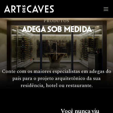
Adegas Art des Caves
Abr
PRODUTOS
ADEGA SOB MEDIDA
Conte com os maiores especialistas em adegas do
país para o projeto arquitetônico da sua
residência, hotel ou restaurante.
Você nunca viu